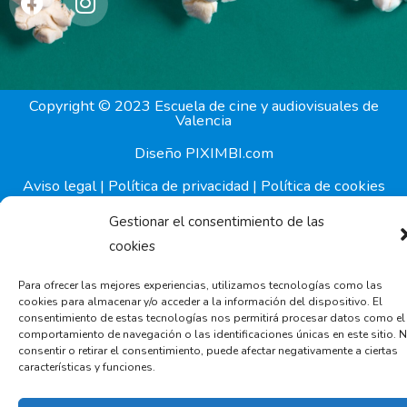
a
n
c
s
e
t
b
a
o
g
Copyright © 2023 Escuela de cine y audiovisuales de
Valencia
o
r
k
a
Diseño PIXIMBI.com
m
Aviso legal
|
Política de privacidad
|
Política de cookies
Gestionar el consentimiento de las
cookies
Para ofrecer las mejores experiencias, utilizamos tecnologías como las
cookies para almacenar y/o acceder a la información del dispositivo. El
consentimiento de estas tecnologías nos permitirá procesar datos como el
comportamiento de navegación o las identificaciones únicas en este sitio. 
consentir o retirar el consentimiento, puede afectar negativamente a ciertas
características y funciones.