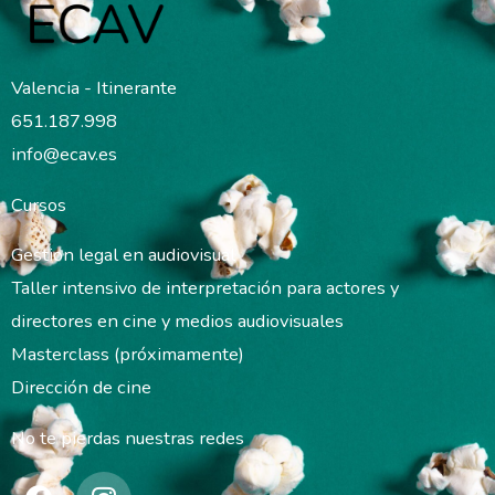
Valencia - Itinerante
651.187.998
info@ecav.es
Cursos
Gestion legal en audiovisual
Taller intensivo de interpretación para actores y
directores en cine y medios audiovisuales
Masterclass (próximamente)
Dirección de cine
No te pierdas nuestras redes
F
I