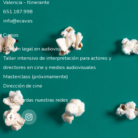
Valencia - Itinerante
651.187.998
info@ecav.es
Cursos
Gestion legal en audiovisual
Taller intensivo de interpretación para actores y
directores en cine y medios audiovisuales
Masterclass (próximamente)
Dirección de cine
No te pierdas nuestras redes
F
I
a
n
c
s
e
t