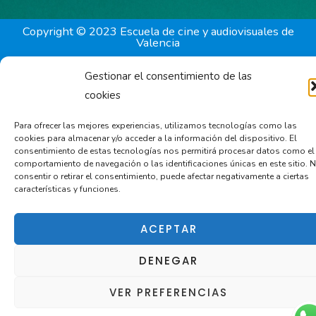
b
a
o
g
Copyright © 2023 Escuela de cine y audiovisuales de
Valencia
o
r
k
a
Diseño PIXIMBI.com
Gestionar el consentimiento de las
m
Aviso legal
|
Política de privacidad
|
Política de cookies
cookies
Para ofrecer las mejores experiencias, utilizamos tecnologías como las
cookies para almacenar y/o acceder a la información del dispositivo. El
consentimiento de estas tecnologías nos permitirá procesar datos como el
comportamiento de navegación o las identificaciones únicas en este sitio. 
consentir o retirar el consentimiento, puede afectar negativamente a ciertas
características y funciones.
ACEPTAR
DENEGAR
VER PREFERENCIAS